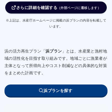
クラマスの稚魚放流を行ってきたが、今後さらに
さらに詳細を確認する
放流効果を高めるため、本取組を継続する。(継
（外部ページに遷移します）
続)
※上記は、水産庁ホームページに掲載の浜プランの内容を転載して
中でも、サクラマスについては、令和３年と令和
います。
４年に発生した伝染性造血器壊死症(IHN)の発症
により放流数が激減したことを踏まえ、ふ化場内
や使用器具等の消毒技術を取得することにより、
浜の活力再生プラン「
浜プラン
」とは、水産業と漁村地
IHN感染を防ぎ放流数の増大及び安定化を図る(拡
域の活性化を目指す取り組みです。地域ごとに漁業者が
充)とともに、サケについてはこれまで千歳川から
主体となって所得向上やコスト削減などの具体的な対策
供給された種卵を用いて放流事業を実施してきた
をまとめた計画です。
が、地区内河川(千走川・泊川)での親魚捕獲を実
施し、回帰率の高い地場産の種卵を出来る限り利
浜プランを探す
用する。(拡充)
また、天然魚の自然再生産を促すため、関係する