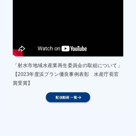
きたが、活〆作業に手が回らない経営体や品質に
ムラがあるなどの課題があることから、本取組を
継続する(継続)とともに、現在未利用となってい
る資源(カナガシラ・ゴマモンケ)を地元加工業者
と連携して加工原料としての利用を検討する。(継
続)
○ えびかご漁業３経営体は、第２期浜プランの
「射水市地域水産業再生委員会の取組について」
取組により、エビの色合いなどに配慮した鮮度保
【2023年度浜プラン優良事例表彰 水産庁長官
持・品質向上に努めるべく、自ら出荷方法の統一
賞受賞】
ルール(船上での運搬には海水冷却装置を活用し
て、海水を-1℃前後として温度管理を厳格に行う)
配信動画 一覧
を定め、これを実践してきたところであるが、今
後消費地側へのＰＲ等を強化し更なる信頼性向上
に努める。(継続)