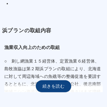
浜プランの取組内容
漁業収入向上のための取組
○ 刺し網漁業１５経営体、定置漁業６経営体、
島牧漁協は第２期浜プランの取組により、北海道
に対して周辺海域への魚礁等の整備促進を要請す
るとともに、北海道栽培漁業振興公社、後志南部
地域ニシン資源対策協議会、日本海さけます増殖
事業協会と連携して、ヒラメ・ニシン・サケ・サ