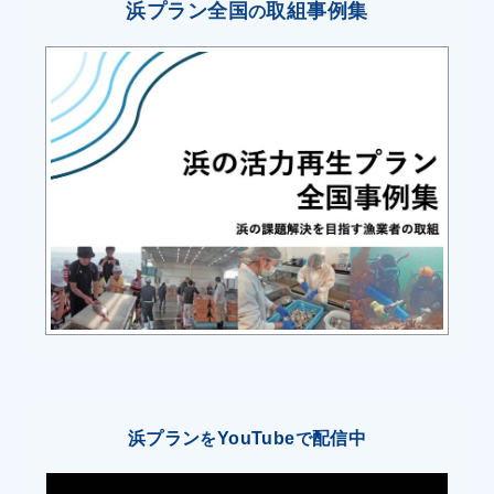
全経営体と漁協は河川管理者に対して魚道の改良
浜プラン全国
取組事例集
の
等について要請した結果、一部河川でのダムのス
リット化等は実施されてきたが、まだ多くの河川
工作物について改良が必要であることから、引き
続き要請を行うとともに、自らも魚道の見回りや
清掃、河畔への植樹等に取り組む。(継続)
○ 島牧漁協は、買受業者を通じた消費地側から
の鮮度保持、品質向上への要望を踏まえて、ヒラ
メを対象に活〆や神経〆の取組を進めるべく関係
する経営体(漁業者)を対象とした活〆等講習会を
開催し技術普及に努める他、関係する経営体にお
いても品質管理の向上を図るため、低温保管施設
を活用し水揚後出荷までの低温管理(10℃以下)を
浜プラン
YouTube
配信中
を
で
徹底するなど、高鮮度での保持対策に取り組んで