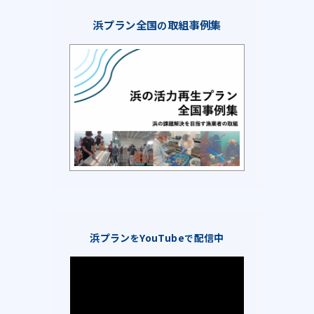
浜プラン全国
取組事例集
の
浜プラン
YouTube
配信中
を
で