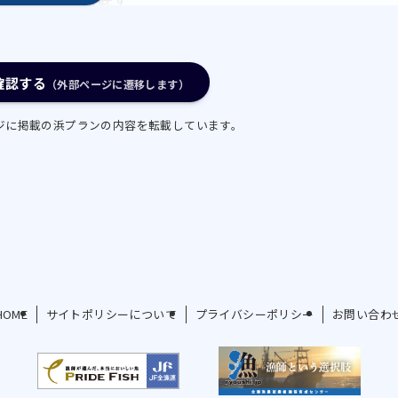
源の維持増大（継続）
耘や外敵駆除等を実施
確認する
（外部ページに遷移します）
取組む。
ジに掲載の浜プランの内容を転載しています。
充実による資源の安定化
産卵親魚の遡上量調査
源動向に応じ栽培水
のみならず、必要と
り、ししゃも遡上数
組む。
HOME
サイトポリシーについて
プライバシーポリシー
お問い合わ
研究機関で構成される「胆振管内ししゃも漁業振興協議
を継続実施し、しし