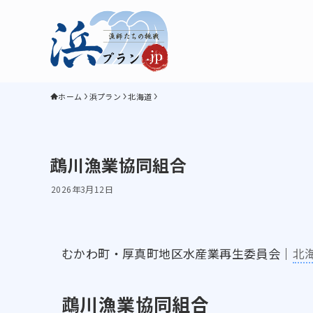
ホーム
浜プラン
北海道
鵡川漁業協同組合
2026年3月12日
むかわ町・厚真町地区水産業再生委員会｜
北
鵡川漁業協同組合