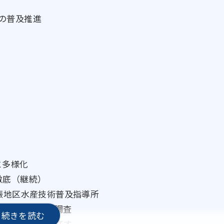
の普及推進
と多様化
徹底（継続）
振地区水産技術普及指導所
回実施し、当該調査
り資源管理を徹底す