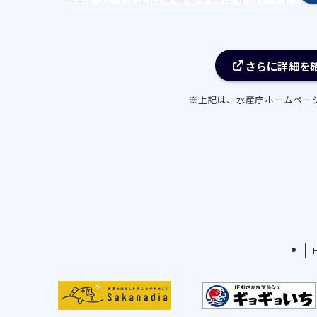
る。
②ほっき貝の漁場造成（漁場耕転）による資
・ほっき貝漁業者57名および漁協は、漁場耕
さらに詳細を
し、漁場環境の改善による資源の維持増大に
※上記は、水産庁ホームペー
③ししゃも遡上数の安定的確保とふ化事業の
（継続・発展）
・ししゃもこぎ網漁業者44名および漁協は、
により河川遡上状況を把握するとともに、資
産試験場が発表する遡上予測日での早期終漁
なる更なる漁獲圧力抑制策を講じることによ
を安定的に確保することで資源の安定化に取
・また、関係漁業団体、関係市町、関係調査
会」とともに、令和4年度に竣
工した新ししゃもふ化場を活用したふ化事業