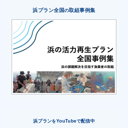
を行う。
浜プラン全国
取組事例集
の
サケ・マス漁業者は稚魚放流による資源づくりを
行い、製氷貯氷施設の導入による鮮度保持された
高鮮度出荷を行う計画をする。
浜プラン
YouTube
配信中
を
で