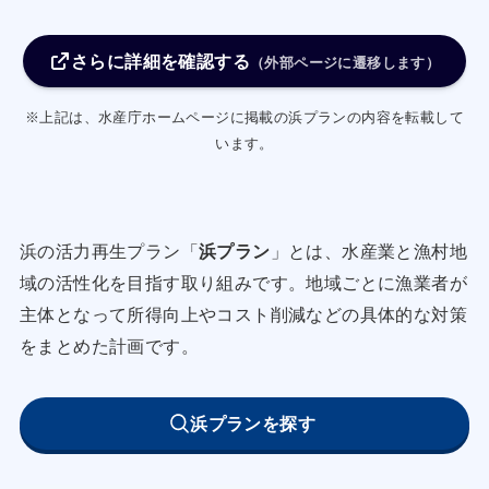
を行う。
さらに詳細を確認する
サケ・マス漁業者は稚魚放流による資源づくりを
（外部ページに遷移します）
行い、製氷貯氷施設の導入による鮮度保持された
※上記は、水産庁ホームページに掲載の浜プランの内容を転載して
高鮮度出荷を行う計画をする。
います。
漁村の活性化のための取組
浜の活力再生プラン「
浜プラン
」とは、水産業と漁村地
域の活性化を目指す取り組みです。地域ごとに漁業者が
ホタテガイ桁網漁業者は毎年稚貝放流前に漁場造
主体となって所得向上やコスト削減などの具体的な対策
成を実施し、ヒトデ等の食害生物駆除を行い稚貝
をまとめた計画です。
の生残率向上を図る。又、大型稚貝の育成を行う
ことで水揚数量の増加を図る。
浜プランを探す
ホタテガイ養殖漁業者は１枚当たりの重量増大の
ため付着物の除去や機械化等による作業時間短縮