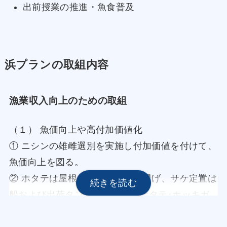
出前授業の推進・魚食普及
浜プランの取組内容
漁業収入向上のための取組
（１） 魚価向上や高付加価値化
① ニシンの雄雌選別を実施し付加価値を付けて、
魚価向上を図る。
② ホタテは屋根付き岸壁での荷揚げ、サケ定置は
船および出荷タンクに氷投入、ホタテ･ホッキガ
イの凍結防止シート、バック使用の徹底、滅菌海