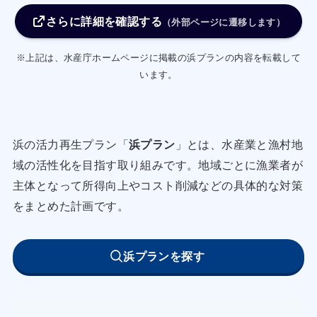
水の活用など鮮度保持･管理による品質向上およ
さらに詳細を確認する
び衛生管理を徹底し、単価の維持･向上を図る。
（外部ページに遷移します）
（２）新商品開発や販路拡大等による積極的なマ
※上記は、水産庁ホームページに掲載の浜プランの内容を転載して
ーケティング
います。
① 主要魚種、未利用魚も含めた多様多種な漁獲物
の地域ブランド化による知名度･単価の向上、販
路拡大を図るため情報収集を行う。
浜の活力再生プラン「
浜プラン
」とは、水産業と漁村地
（３）地域の性を生かした独自の資源管理による
域の活性化を目指す取り組みです。地域ごとに漁業者が
生産量の拡大
主体となって所得向上やコスト削減などの具体的な対策
①サケ種苗放流は、二次飼育施設を活用した方法
をまとめた計画です。
に取組む。
②ホタテ種苗放流は、食害生物駆除による漁場環
浜プランを探す
境整備を行う。
③アサリ･ホッキガイは、漁獲許容量と漁