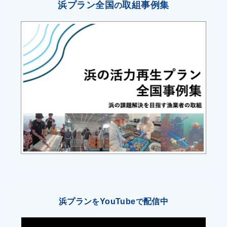
獲サイズを設定し、食害生物駆除･堆積物除去に
浜プラン全国
取組事例集
の
より漁場環境整備を行う。
漁村の活性化のための取組
（１）漁業人材育成確保
①漁協青年部及び漁業士の活動を支援す
る。
（２）女性活躍の促進
①漁協女性部の活動を支援する。
（３）その他の取組
①地元小学校での出前授業を開催、学校給
浜プラン
YouTube
配信中
食のメニューに地元水産物を採用してもらう。
を
で