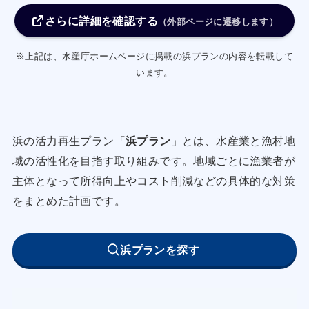
に進め、生産性の高い漁場確保に努める。
さらに詳細を確認する
・あさりやほたての害敵駆除のため、水産多面的
（外部ページに遷移します）
機能発揮対策事業の活用とともに、モニタリング
※上記は、水産庁ホームページに掲載の浜プランの内容を転載して
調査や資源量調査を実施し、漁場環境保全に努め
います。
資源の増大を図る。
・各種漁業において、アザラシ等の漁業被害を抑
制すべく、関係機関が行う生息調査等へ積極的に
浜の活力再生プラン「
浜プラン
」とは、水産業と漁村地
協力し、食害を防止するとともに、漁業と野生動
域の活性化を目指す取り組みです。地域ごとに漁業者が
物の共存を念頭に、的確な頭数管理の実現を行政
主体となって所得向上やコスト削減などの具体的な対策
へ要請する。
をまとめた計画です。
②魚礁や漁場の整備促進
・北海道へ魚礁の整備促進要請のほか、藻場の環
浜プランを探す
境保全・水質環境を維持すべく各種水質調査・底
質調査を継続的に実施する。