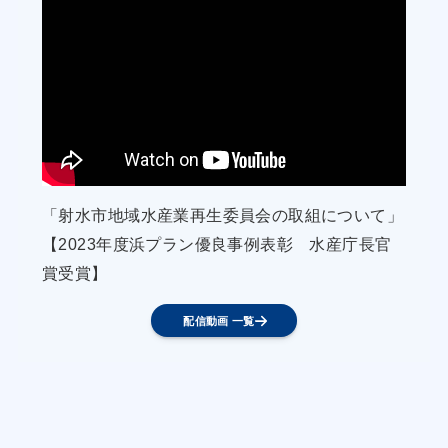
・厚岸産種苗で生育された「弁天かき」の安定的
な種苗供給を図るほか、生産者や漁協が連携し、
販促・普及活動を地元や都市部で行い、ブランド
力を高めていくことで、漁業所得向上を目指す。
②種苗放流や漁場移植による生産性の向上
・関係指導機関の協力のもと、マツカワやサケ等
の種苗購入・放流を実施するほか、カレイ等の人
「射水市地域水産業再生委員会の取組について」
工ふ化放流事業も実施し、資源の維持増大に努め
【2023年度浜プラン優良事例表彰 水産庁長官
る。
賞受賞】
・つぶ、ホタテ、ほっき漁業においては、海藻等
餌料が豊富な好漁場への移植を行うことにより、
配信動画 一覧
資源増大を図る。
③陸上養殖施設の整備
・近年の自然環境の変化や資源状況を勘案し、ま