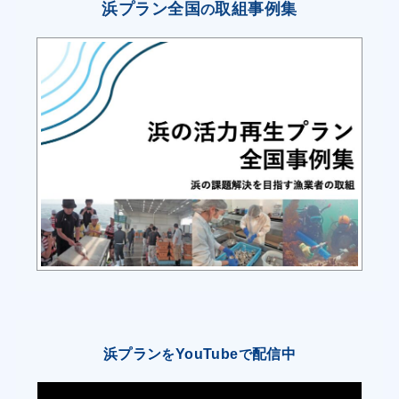
・あさり漁場へ計画的に覆砂作業を実施し、生息
浜プラン全国
取組事例集
の
密度を適正に設定し直すことで資源の増大を図
る。
③自主的規制・制限の設定による漁獲努力量の削
減
・禁漁区、禁漁期の設定や自主的な休漁で資源の
回復・増大を図るほか、漁獲体長制限や規制を設
定し、持続的な水産資源の利用を目指す。
④植樹や清掃活動等、環境保全の継続的促進
・漁業者自らが植樹活動や清掃活動を行い、自然
環境の保全や美化を目指し、将来にわたり生産性
の高い漁場づくりに取り組む。
（２）つくり育てる漁業の推進
浜プラン
YouTube
配信中
を
で
①種苗生産や養殖事業の推進による生産量増大