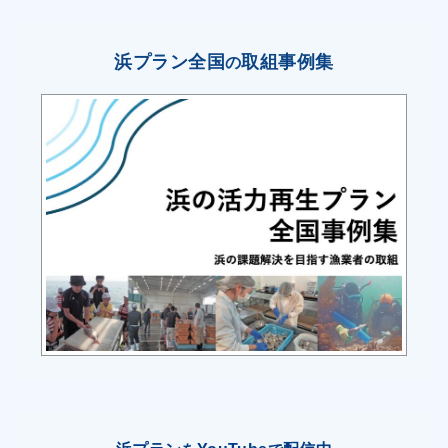
に取り組む。
イカ活チャ器を用いたイカ類の星状神経剥離方式
浜プラン全国
取組事例集
の
による高鮮度保持を行い、単価向上につなげる。
漁協は、ウニや海藻類（コンブを除く）など生の
状態で長期間鮮度を維持できない水産物につい
て、これまで仲買業者を通じて他地域への出荷を
中心に進めてきたが、販路が限られ一部が荷余り
となるおそれがあること、また地元住民や近隣む
つ市住民及び観光シーズンに当地を訪れる観光客
から地元での直接販売を求める声が大きくなって
きたことから、各漁家や漁協加工場では、地元ニ
ーズを踏まえつつ、塩ウニ等のウニ加工品、乾燥
マツモ及びフノリ等の藻類加工品を製造し、東通
村生産物等直売所において販売することにより、