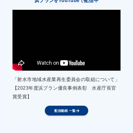
浜プラン
YouTube
配信中
を
で
漁家所得の向上を図る。
2）藻場造成の取組
漁業者、漁協及び村は、海藻が繁茂しにくい5ｍ
以深の水深帯に発生・生息する実入りの少ないキ
タムラサキウニについて、餌料の豊富な別の漁場
へ移殖するとともに、そのことで磯焼けが誘発さ
れないよう、適宜、間引きを行うなど適正な密度
管理に努めることとし、漁業資源としての有効利
「射水市地域水産業再生委員会の取組について」
用を図る。
【2023年度浜プラン優良事例表彰 水産庁長官
賞受賞】
漁村の活性化のための取組
配信動画 一覧
1) 海の監視ネットワーク強化の取組