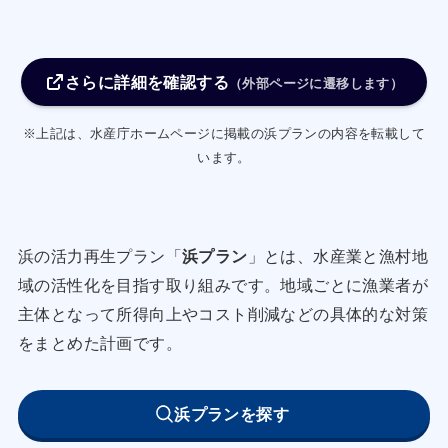
り、イカを釣り上げた後、発泡スチロール箱に季
節毎に砕氷の量を調整し箱の底部に押し詰めて、
さらに詳細を確認する
コテを使用して表面を平にしたのちイカを並べ、
（外部ページに遷移します）
混入物を防ぐためすぐに蓋をし、さらに直射日光
※上記は、水産庁ホームページに掲載の浜プランの内容を転載して
等による高温化を防ぐためシートで覆うことによ
います。
り低温管理（5℃以下）を徹底する。
なお、溶解水によるイカの体色変色を防止するた
め、箱の底部に水抜き穴のついた発泡スチロール
浜の活力再生プラン「
浜プラン
」とは、水産業と漁村地
箱を利用して白色化を抑制する。
域の活性化を目指す取り組みです。地域ごとに漁業者が
また、従前の昼釣イカの漁獲物は、関東以南の主
主体となって所得向上やコスト削減などの具体的な対策
要消費地市場入荷が漁獲後二日目朝であったた
をまとめた計画です。
め、漁船入港時間の早期化等を検討し、翌日朝の
主要消費地市場のセリに間に合わせることで、よ
浜プランを探す
り高鮮度・高品質品の出荷による魚価の向上実現