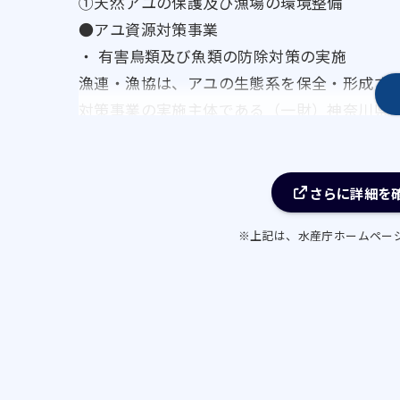
①天然アユの保護及び漁場の環境整備
●アユ資源対策事業
・ 有害鳥類及び魚類の防除対策の実施
漁連・漁協は、アユの生態系を保全・形成す
対策事業の実施主体である（一財）神奈川県
カワウ、ブラックバス、ブルーギル等の防除
・ アユ産卵場の造成及び機能保全
漁連・漁協は、アユ資源を確保するため、ア
さらに詳細を
び規模等を検討し、漁業者参加の下、効果的
※上記は、水産庁ホームペー
とともに、機能保全を図る。
（※産卵場は基本的に毎年新たに造成する必
・ アユが遡上するための環境改善
漁連・漁協は、４月にアユが遡上するための
果的な方策を検討する。
また、１月にアユが遡上する環境を検証する