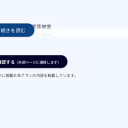
るため、内水面資源被害
内水面漁業振興会と連携し、
対策を実施する。
ユの産卵場の造成位置及
確認する
（外部ページに遷移します）
な産卵場を２箇所造成する
ジに掲載の浜プランの内容を転載しています。
要がある。）
環境の保全について、効
。