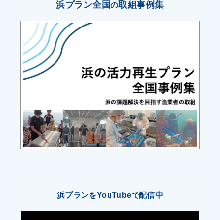
須崎地区）におけるキンメダイを漁獲対象とする
浜プラン全国
取組事例集
の
沿岸一本釣
り漁業の資源管理計画、賀茂船主組合連絡協議会
の金目鯛、
立縄漁における申し合わせを確実に実行し、底立
て延縄漁業、
沿岸一本釣り漁業は現在の水揚量を維持する。
・底立て延縄漁業者及び沿岸一本釣り漁業者は、
漁獲時や漁獲
後のキンメダイの取扱を丁寧に行うことでスレ等
の魚体の割
合を減少させて正常な魚体の取扱量を増やすこと
で、平均単
浜プラン
YouTube
配信中
を
で
価を向上させる。