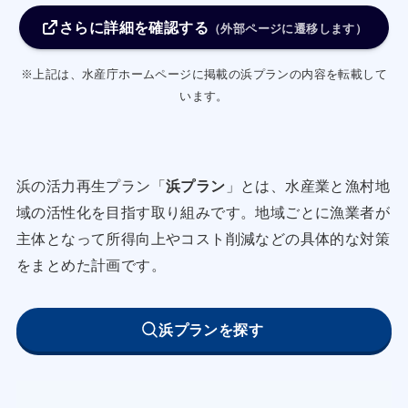
乗船員を受入れにより開発途上国への技術移転を
さらに詳細を確認する
進める。
（外部ページに遷移します）
・各地区の人材不足の漁業者は、新規就業者対策
※上記は、水産庁ホームページに掲載の浜プランの内容を転載して
制度等を活用し、
います。
地域で漁業者の担い手となる新規就業者の募集を
行う。
・底立て延縄漁業者及び沿岸一本釣り漁業者（キ
浜の活力再生プラン「
浜プラン
」とは、水産業と漁村地
ンメ立縄釣り
域の活性化を目指す取り組みです。地域ごとに漁業者が
漁業）は、静岡県キンメダイ資源管理計画及び、
主体となって所得向上やコスト削減などの具体的な対策
伊豆漁業協
をまとめた計画です。
同組合におけるキンメダイを漁獲対象とする底立
て延縄漁業
浜プランを探す
の資源管理計画、伊豆漁業協同組合（田牛地区、
白浜地区、