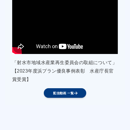
・下田市魚市場は「地方卸売市場下田市魚市場 衛
生品質管理
実施要領」において「市場施設の清潔保持」、
「市場施設の衛
生管理」、「水揚時の衛生管理」、「人の管
理」、「有害動物の管
理」、「容器等の管理」、「魚介類の管理」を定
「射水市地域水産業再生委員会の取組について」
め、高度衛生管
【2023年度浜プラン優良事例表彰 水産庁長官
理を実施することにより市場の衛生管理を徹底
賞受賞】
し、水揚され
た漁獲物をビニールシートと砕氷を利用し鮮度管
配信動画 一覧
理を徹底
し、水揚後の鮮度維持を確実に遂行する。
・漁協は、水揚後の鮮度を維持するために、現在