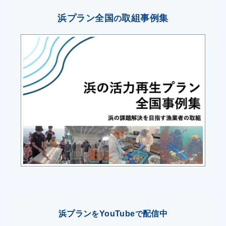
２ のり養殖業の活性化
浜プラン全国
取組事例集
の
・伊勢湾藻類漁場利用計画で定めた適正養殖可能
数量を遵守し、漁場環境の保全を図る。
・生産力向上に向け、二次芽が付きやすい採苗密
度の種網づくり、育苗時の網洗いの励行を徹底す
る。
・ICT機器を活用した黒のり養殖漁場の環境観測
を県水産研究所、漁連等と連携して行い、情報活
用や機器のメンテナンスを徹底することで、生産
の安定化に取り組む。
・漁場の栄養塩類の増加に向けた肥料の埋設等に
ついて、課題の整理や実施方法の見直しを検討す
る。
浜プラン
YouTube
配信中
を
で
・陸上養殖施設でのスジアオノリ養殖が軌道に乗