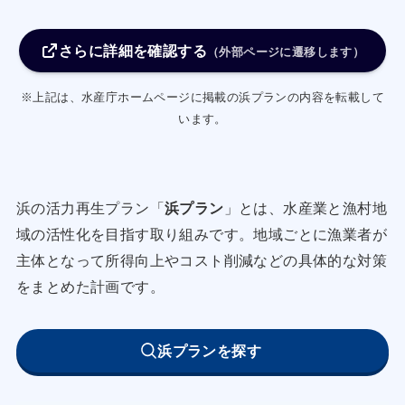
を検討する。
さらに詳細を確認する
・禁漁区に放流したアサリやハマグリなどの稚貝
（外部ページに遷移します）
に対する食害生物（ツメタガイ、ヒトデ等）を駆
※上記は、水産庁ホームページに掲載の浜プランの内容を転載して
除する。
います。
・漁業者は、貝桁漁具を使った海底耕うんにより
漁場の底質の改善に取り組むとともに、課題の整
理や実施方法の見直しを検討する。
浜の活力再生プラン「
浜プラン
」とは、水産業と漁村地
・藻場・干潟等の漂着物・海底堆積物等の除去を
域の活性化を目指す取り組みです。地域ごとに漁業者が
行い、底生生物の生育環境を保護する。
主体となって所得向上やコスト削減などの具体的な対策
・バイ採貝を営む漁業者の増加に向け、課題を整
をまとめた計画です。
理するとともに、漁具の変更や禁漁期間の設定な
ど操業ルールの検討を行う。
浜プランを探す
・バイガイの販売促進に向け、直販・移動販売と
の連携によるつくだ煮の販路拡大を図る。