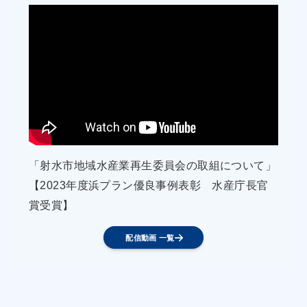
るよう、必要な支援や調整に協力する。
・伊勢湾（三重県）産のりのPRや消費拡大を図
るため各種イベントに参画し、伊勢湾産のりの認
知度向上による消費拡大に取り組む。
３ 小型底びき網漁業の活性化
・漁業者は、貝桁漁具を使った海底耕うんにより
漁場の底質の改善に取り組むとともに、課題の整
「射水市地域水産業再生委員会の取組について」
理や実施方法の見直しを検討する。
【2023年度浜プラン優良事例表彰 水産庁長官
・クルマエビやヒラメの種苗放流などによる底魚
賞受賞】
資源増殖によって生産力向上を図る。
・施氷の徹底等による鮮度保持向上や、フィッシ
配信動画 一覧
ュアナライザーを用いた脂肪含有量の見える化を
実施することにより平均魚価の向上を図る。
・直販・移動販売等により、ガザミやクロダイ、