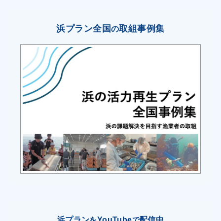
２．磯根漁場環境の改善
・漁業者は漁協と連携し、引続き地区海域保全協
浜プラン全国
取組事例集
の
議会（漁業者、益田市、NPO
法人で構成され藻場造成の取組を行っている。）
の水産多面的機能発揮対策
事業活動(第３期２年度)により、磯根漁場の環境
改善のため、海藻の食害生
物であるウニの駆除並びに藻場漁礁の設置を行う
ことで海藻の再生に取り組
み、魚類の産卵・育成場の環境づくりを推進す
る。
・漁協は、市等の事業によるアワビ・サザエ種苗
の放流も引続き行い資源量の
回復を図る。また、森から海の再生を目的とした
浜プラン
YouTube
配信中
を
で