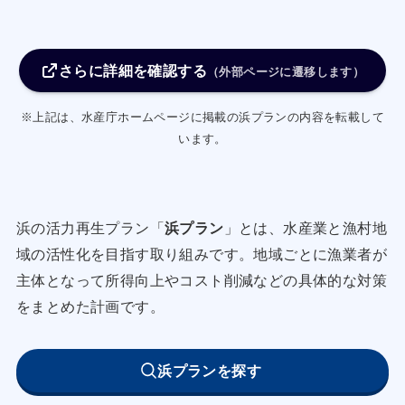
保持に努めることにより、漁獲物の品質改善を図
る。漁業者及び漁協は、活け
さらに詳細を確認する
締め等の処理を行った漁獲物にタグを装着するこ
（外部ページに遷移します）
とによる市場の評価を調査
※上記は、水産庁ホームページに掲載の浜プランの内容を転載して
する。
います。
・使用するタグについても、産地証明のみならず
高鮮度処理を行った漁獲物の
差別化と付加価値向上が図れるよう、デザインや
浜の活力再生プラン「
浜プラン
」とは、水産業と漁村地
タグを装着する場所等を検
域の活性化を目指す取り組みです。地域ごとに漁業者が
討し、３年以内にタグ装着の基準や手法を確立す
主体となって所得向上やコスト削減などの具体的な対策
る。
をまとめた計画です。
・漁協は、その他の漁業種類の漁業者にも鮮度保
持に努めるように指導す
浜プランを探す
る。