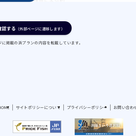
の取組を積極的に実施する。
マンガを使用し、人力による
50 トンの湖底ゴミや水草類
確認する
（外部ページに遷移します）
ンガや噴流式ポンプ船による
ジに掲載の浜プランの内容を転載しています。
維持・改善に努める。
質なシジミを消費者に提供す
は大型貝の出荷割合を高める
供給とシジミにやさしい操業
る改良を目指し、試験を開始
HOME
サイトポリシーについて
プライバシーポリシー
お問い合わ
を中心として積極的にイベント
地への消費拡大に努める。ま
象としたシジミ漁体験を実施