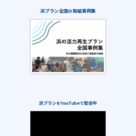
浜プラン全国
取組事例集
の
浜プラン
YouTube
配信中
を
で