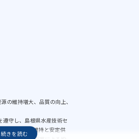
資源の維持増大、品質の向上、
を遵守し、島根県水産技術セ
確認して、資源維持と安定供
の禁漁区設定や採苗による約