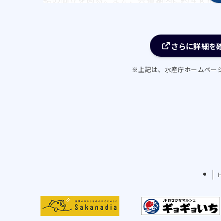
500 万個の稚貝を採取・放流し、資源量増大
② シジミ漁業者は、目とばしジョレンや小型
藻類の除去や沈水植物の間引きを行い、年間約 
さらに詳細を
を除去する。また、シジミ漁業者は、大型マ
※上記は、水産庁ホームペー
湖底耕耘作業を継続的に実施し、生息環境の
③ シジミ漁業者は、選別作業を徹底し、高品
るよう努める。また、資源状態が良いときに
よう努めることにより、単価の向上を図る。
④ 漁協とシジミ漁業者は、年間を通した安定
方法として開発した水流式手掻き操業の更な
する。
⑤ 漁協は、「宍道湖しじみＰＲ推進チーム」
に参加し、地域における消費拡大と都会消費
た、漁協青年部が中心となって、小学生を対