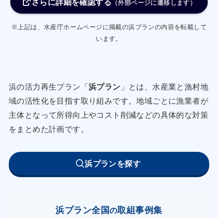
さらに詳細を確認する
揚げの受け入れ体制を強化する。
（外部ページに遷移します）
【小型機船底曳網漁業】
※上記は、水産庁ホームページに掲載の浜プランの内容を転載して
●漁獲物の付加価値向上
います。
・土佐清水漁業指導所は各商品の原価計算等の作
成を支援し、これらの指標を元に今後の経営方針
をスタッフ全員で検討する。
浜の活力再生プラン「
浜プラン
」とは、水産業と漁村地
・小型のマダイ、イトヨリダイなどほとんど値の
域の活性化を目指す取り組みです。地域ごとに漁業者が
付かない低価値魚（原魚）を購入、干物などに加
主体となって所得向上やコスト削減などの具体的な対策
工・販売することで付加価値を向上させる。
をまとめた計画です。
・祭りへの出店や、地域のイベント等に積極的に
参加し、製造した商品の販売を行うことで認知度
浜プランを探す
を高める。
【延縄釣漁業】
●入野産アカムツの認知度及び魚価の向上
浜プラン全国
取組事例集
の