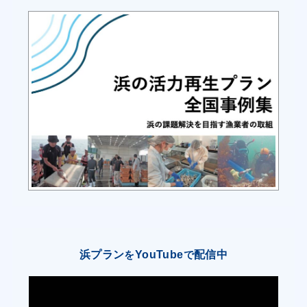
・入野支所は、現在の取引先である消費地市場や
仲買業者から入野産アカムツに対するニーズを聴
き取り、必要に応じて処理方法や梱包等の取り扱
い方法を変更することで、アカムツの単価向上を
図る。
・入野支所は、入野産アカムツを卸していない飲
食店の情報を収集し「高知家の魚 応援の店」制度
を利用するなどして、新たな有利販売先を掘り起
こす。
・入野支所と延縄釣漁業者は、“入野産アカム
ツ”の知名度を高めるため、魚体への商品タグ取り
付けを継続して行う。
浜プラン
YouTube
配信中
を
で
●シロアマダイの認知度及び魚価の向上
・入野支所は、現在の取引先である消費地市場や