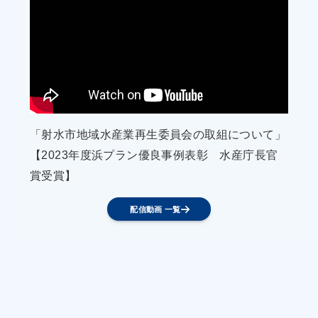
仲買業者からシロアマダイに対するニーズを聴き
取り、必要に応じて処理方法や梱包等の取り扱い
方法を変更することで、シロアマダイの単価向上
を図る。
・入野支所は、シロアマダイを卸していない飲食
店の情報を収集し「高知家の魚 応援の店」制度を
「射水市地域水産業再生委員会の取組について」
利用するなどして、新たな有利販売先を掘り起こ
【2023年度浜プラン優良事例表彰 水産庁長官
す。
賞受賞】
【イセエビ磯建網漁業】
●生息環境の整備によるイセエビ資源の増殖
配信動画 一覧
・黒潮町は、鉄鋼スラグを活用した築磯を1,000
㎥沈設し、資源の増加を図る。
・黒潮町とイセエビ磯建網漁業者は、築磯の設置
の効果検証のため、モニタリング調査を行い、調