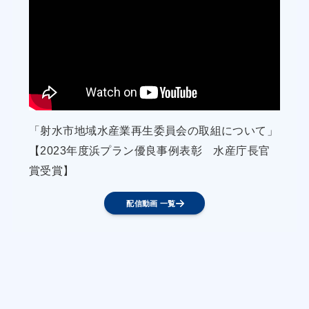
【流通】
・漁協は、前期で取り組んだ地元の仲買、量販
店、飲食店、魚市やインター
ネットによる直接販売の取扱量を拡大し魚価向上
を図る。
・漁協は、地域で水揚げされる主要魚種である甲
「射水市地域水産業再生委員会の取組について」
イカ、ヒラメを南島原市の
【2023年度浜プラン優良事例表彰 水産庁長官
地域ブランドである「おいしい南島原」の認証を
賞受賞】
受け、知名度の向上や販路
拡大に取り組む。
配信動画 一覧
【漁場環境保全】
漁業者及び漁協が主な構成員で、地域住民や
NPO も参加している「深江ブ
ループロジェクト活動組織」が水産多面的機能発