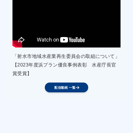
漁協は、日射・降雨・鳥類等の危害要因を排除し
た高度衛生管理型市場を建設するとともに、効率
的な水揚げができる体制について検討する。環境
にも配慮し、市場内は電動リフトを導入し運用す
る。
(５)新規冷凍冷蔵庫の設置
「射水市地域水産業再生委員会の取組について」
漁協は、豊漁時に現在生じている流通の目詰まり
【2023年度浜プラン優良事例表彰 水産庁長官
に対して根本的な解決策である冷凍冷蔵庫の新設
賞受賞】
を水産加工会社に働きかける。
配信動画 一覧
漁村の活性化のための取組
(１)直販の取組及び魅力ある加工品の開発
漁協は、漁業者とともに九州中央自動車道