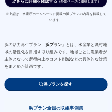
さらに詳細を確認する
イワシ類を魚倉を備えた作業船で先に積み込むこ
（外部ページに遷移します）
とで鮮度を向上させるとともに、各地の消費地市
※上記は、水産庁ホームページに掲載の浜プランの内容を転載して
場に出荷し、ニーズを調査する。
います。
魚類養殖業者14経営体は、消費地市場・料
理店に対する市場調査等を実施し、市場ニーズの
把握を行うことで、よりニーズに即した養殖魚の
浜の活力再生プラン「
浜プラン
」とは、水産業と漁村地
生産に取り組み、併せて地元の水産加工業者と協
域の活性化を目指す取り組みです。地域ごとに漁業者が
力しフィレ加工等の商品の開発を検討する。
主体となって所得向上やコスト削減などの具体的な対策
上記の高付加価値化の取組によりそれぞれ
をまとめた計画です。
の漁業種類で1％単価を向上させる。
(２)地先資源の維持回復
浜プランを探す
沿岸漁業者は、漁協とともに資源管理の取組につ
いて、現在自主的に行っている休漁日設定や藻場
の保全、放流等、資源評価に基づいた適切な方法
浜プラン全国
取組事例集
の