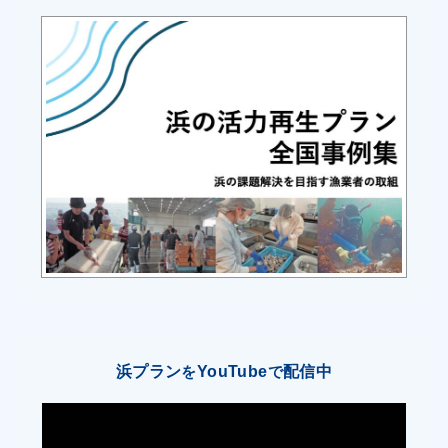
により地先資源の維持回復に努め、沿岸漁業にお
ける収入の向上を図る
(３)新たな操業体制の導入
魚類養殖業者14経営体は、池入れ及び出荷サイズ
の見直しや給餌方法の見直し、経営規模や経営構
造の最適化によって収益性の向上を図る。積極的
な人工種苗の導入により、天然資源に依存しない
安定した養殖生産の実現及び持続可能な養殖業を
実現するため、先進地の事例を収集し、北浦地区
で導入可能か検討し、実施可能となったものにつ
いて取組を開始する。また、一本釣業者はかつ
お・まぐろ類の来遊に応じて曳縄等の、新たな漁
浜プラン
YouTube
配信中
を
で
法の導入等を検討し、操業に取り組む。
(４) 高度衛生管理型市場の新設