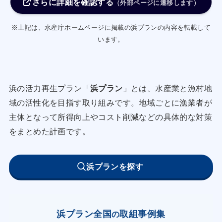
さらに詳細を確認する
（２） 漁協と漁業者は、講習会や相互勉強会を通
（外部ページに遷移します）
じて、活〆技術等を用
※上記は、水産庁ホームページに掲載の浜プランの内容を転載して
いた魚価の更なる向上を図る。
います。
（３） 漁協は、鮮魚の付加価値向上に向けた
HACCP の考え方を取り入
れた鮮魚荷捌き施設の整備について検討し、関係
浜の活力再生プラン「
浜プラン
」とは、水産業と漁村地
者と協議する。
域の活性化を目指す取り組みです。地域ごとに漁業者が
（４） 漁協は、県の農林水産物条件不利性解消事
主体となって所得向上やコスト削減などの具体的な対策
業を活用して海水冷却
をまとめた計画です。
機を導入し、鮮魚の質を高め魚価の向上を図る。
② 鮮魚の島外出荷量の増加
浜プランを探す
（１） 漁協と漁業者は、県漁連等から情報収集に
努め、宮古島産鮮魚の
引き合い調査を継続しつつ、島外出荷先の開拓・
浜プラン全国
取組事例集
の