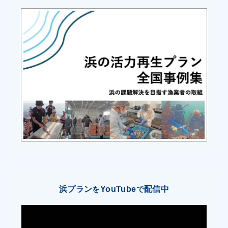
販売方法の検討
を行い、魚種と出荷先、その手法の絞り込みを行
う。
（２） 漁協は、島外飲食店等への宮古島産鮮魚の
PR を行い、出荷量の
増加を図る。
③ モズク原藻単価の向上及び水揚量の増加
（１） 漁協は、特定区画漁業権を拡大し、養殖面
積を確保する。
（２） 漁業者は、既存漁場の整理・未利用漁場の
活用で 1 生産者あたり
展張枚数 5 枚を増やし、生産量向上を図る。
浜プラン
YouTube
配信中
を
で
（３） 漁業者は、地元由来の品種株を積極的に利
用し、モズク品質の向