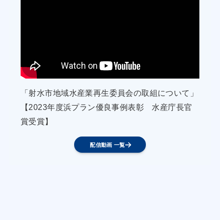
上と生産増量を図る。
（４） 漁協と市及び漁業者は、「宮古島もずく」
のブランド化に向けた検
討を行う。
（５） 漁協と漁業者は、地元由来株の特徴等につ
いて勉強会を行い、そ
「射水市地域水産業再生委員会の取組について」
の優位性を共有して「宮古島もずく」ブランド化
【2023年度浜プラン優良事例表彰 水産庁長官
の意識を高める。
賞受賞】
④ アーサ水揚量の増加
（１） 漁協は、特定区画漁業権の拡大を行い、養
配信動画 一覧
殖面積を確保する。
（２） 漁業者は、1 生産者あたり展張枚数を 5 枚
増加する。
（３） 漁協は、平成 27 年度整備されたアーサ二