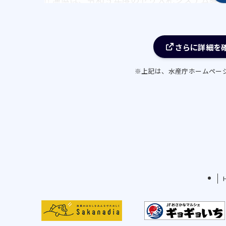
 漁協は、ソデイカ規格外（1 ㎏前後）の新
契約量販店以外の販路開拓に向けて情報収集
② ソデイカとソデイカ（頭）の冷凍保存によ
さらに詳細を
 漁協は、船内冷凍されたソデイカとソデイ
※上記は、水産庁ホームペー
これらを買い取り、平成 27 年度に整備した
管を行い、漁獲時の鮮度を維持した状態の製
応じて出荷できる体制を構築することを検討
③ 給油機能強化による円滑な操業体制の整備
 漁協は、当添漁港内にＡ重油タンク 2 基と
それに向けたルール作りや説明会等の準備を
漁村の活性化のための取組