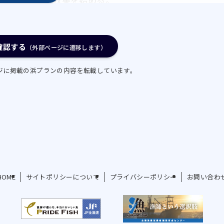
規販路開拓及びマグロ大漁時の
を始める。
る単価向上
確認する
（外部ページに遷移します）
カ（頭）の単価向上のため、
ジに掲載の浜プランの内容を転載しています。
冷凍保管庫を活用して冷凍保
品を、その時々の引合いに
する。
軽油タンク 1 基を追加整備し、
する。
HOME
サイトポリシーについて
プライバシーポリシー
お問い合わ