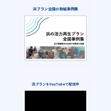
浜プラン全国
取組事例集
の
浜プラン
YouTube
配信中
を
で