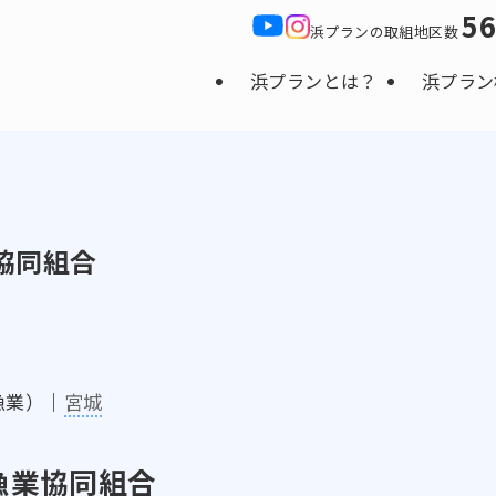
5
浜プランの取組地区数
浜プランとは？
浜プラン
協同組合
漁業）｜
宮城
漁業協同組合