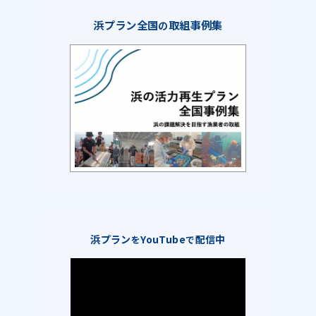
浜プラン全国
取組事例集
の
浜プラン
YouTube
配信中
を
で