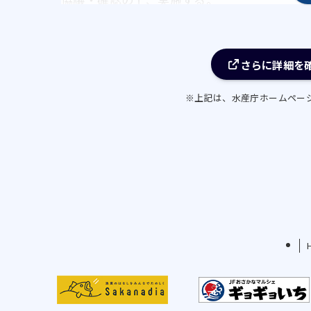
ⅰ）火光利用敷網漁業（コウナゴ）
漁業者は、前出の自主調整方針・資源管理協
の漁獲量上限を定め、その徹底を図り、過剰
さらに詳細を
ⅱ）おきあみ１そうびき機船船びき網漁業・
※上記は、水産庁ホームペー
漁業者は、前出の自主調整方針・資源管理協
操業時間、１隻１日当たりの漁獲量上限を定
ⅲ）いかつり漁業（スルメイカ）
漁業者は、前出の自主調整方針・資源管理協
限を定めるとともに、魚体損傷を最小限に留め
尾入、20尾入中心）の箱詰めを徹底して高付
ⅳ）さより機船船びき網漁業
漁業者は、前出の自主調整方針に基づき、漁
定め、その徹底を図り、過剰漁獲防止と魚価
ⅴ）刺網漁業（マダラ）