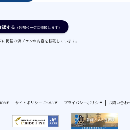
定に基づき、漁協の管理の下で操業期間、１隻１日当たり
漁獲防止と魚価安定を図る。
確認する
（外部ページに遷移します）
すくい網漁業（イサダ）
ジに掲載の浜プランの内容を転載しています。
定に基づき、漁協の管理の下で年間総漁獲量、操業期間、
め、その徹底を図り、過剰漁獲防止と魚価安定を図る。
定に基づき、漁協の管理の下で１隻１日当たりの漁獲量上
るべく、船上での規格毎（１箱５kg当たり尾数：15～50
加価値化を図る。
HOME
サイトポリシーについて
プライバシーポリシー
お問い合わ
協の管理の下で操業期間、１ヶ統１日当たり漁獲量上限を
安定を図る。