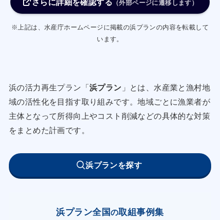
さらに詳細を確認する
4
（外部ページに遷移します）
・魚類養殖業者は、活魚運搬業者との情報共有及
※上記は、水産庁ホームページに掲載の浜プランの内容を転載して
び課題の抽出と対応策・出荷方法の検討を行う。
います。
② 地産地消の推進
・魚類養殖業者は、地元スーパーとの連携強化を
推進し、養殖クロマグロの消費拡大を図る。
浜の活力再生プラン「
浜プラン
」とは、水産業と漁村地
③ 輸出の拡大
域の活性化を目指す取り組みです。地域ごとに漁業者が
・魚類養殖業者は、ぶりについてEU等、北米以
主体となって所得向上やコスト削減などの具体的な対策
外の輸出先の開拓の可能性を検討する。
をまとめた計画です。
④ 漁業被害の低減
・漁協は魚類養殖業者と連携して、赤潮被害リス
浜プランを探す
ク低減を目的に分養を進めるため、既存漁場の拡
大及び新規漁場の取得について検討する。
・漁協と県は、水域漁場改善計画に基づく養殖漁
浜プラン全国
取組事例集
の