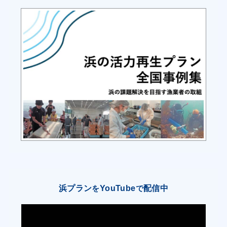
場の環境保全対策を行い、調査結果を養殖業者と
情報の共有を図る。
2．資源管理、漁場保全対策
① クエ種苗の放流と漁獲規制の導入
・一本釣り漁業者及び漁協は、五島列島栽培推進
協議会等と連携して、クエ種苗を放流し、資源の
増大を目指す。併せて、1ｋｇ未満のクエについ
ては再放流を行うよう取り決め実施する。
3．漁港機能の維持管理
① 漁協および漁業者は、漁港及び漁場の計画的な
整備による水産物の生産及び流通の基盤づくりを
総合的に計画する。
浜プラン
YouTube
配信中
を
で
漁村の活性化のための取組