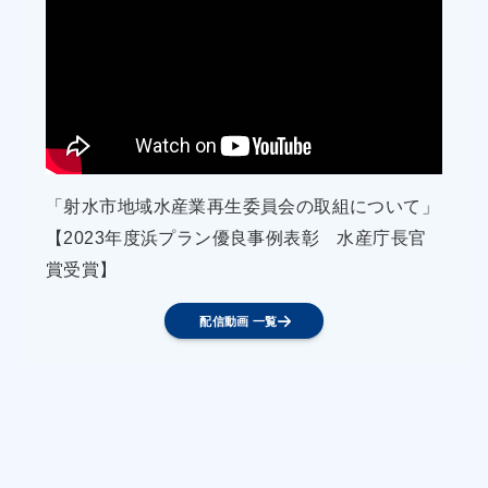
1．新規就業者対策
① 魚類養殖業の人材確保については、依然として
厳しいため、県、町、系統機関と連携を密にし、
漁業就業者フェア、ハローワーク、Nナビの活用
を積極的に活用していく。
「射水市地域水産業再生委員会の取組について」
② 漁業者は、高校生の就業前研修を積極的に受け
【2023年度浜プラン優良事例表彰 水産庁長官
入れる。
賞受賞】
配信動画 一覧